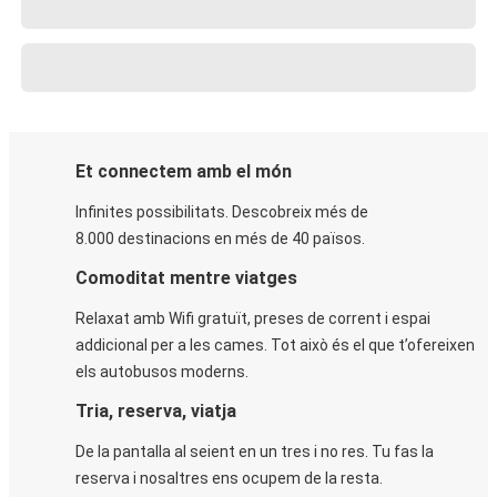
Et connectem amb el món
Infinites possibilitats. Descobreix més de
8.000 destinacions en més de 40 països.
Comoditat mentre viatges
Relaxat amb Wifi gratuït, preses de corrent i espai
addicional per a les cames. Tot això és el que t’ofereixen
els autobusos moderns.
Tria, reserva, viatja
De la pantalla al seient en un tres i no res. Tu fas la
reserva i nosaltres ens ocupem de la resta.