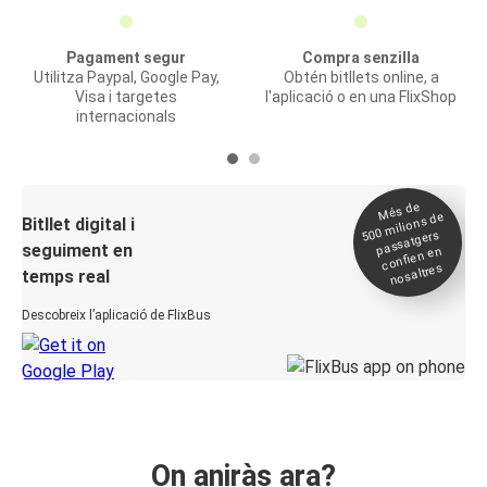
Pagament segur
Compra senzilla
Utilitza Paypal, Google Pay,
Obtén bitllets online, a
Visa i targetes
l'aplicació o en una FlixShop
internacionals
Més de
500
milions de
Bitllet digital i
passatgers
seguiment en
confien en
nosaltres
temps real
Descobreix l’aplicació de FlixBus
On aniràs ara?