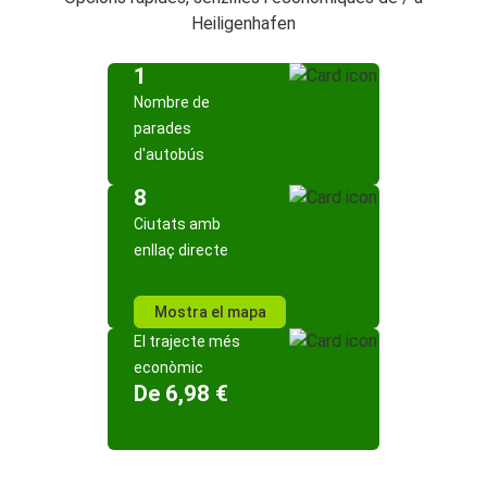
Heiligenhafen
1
Nombre de
parades
d'autobús
8
Ciutats amb
enllaç directe
Mostra el mapa
El trajecte més
econòmic
De 6,98 €