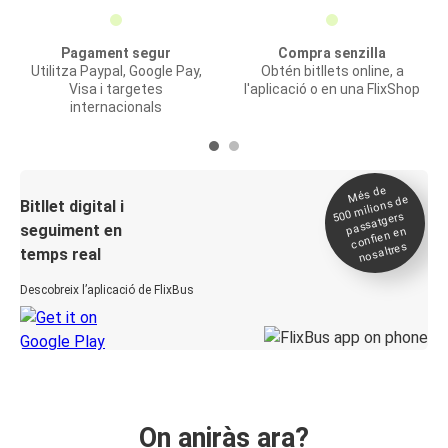
Pagament segur
Compra senzilla
Utilitza Paypal, Google Pay,
Obtén bitllets online, a
Visa i targetes
l'aplicació o en una FlixShop
internacionals
Més de
500
milions de
Bitllet digital i
passatgers
seguiment en
confien en
nosaltres
temps real
Descobreix l’aplicació de FlixBus
On aniràs ara?