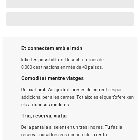
Et connectem amb el món
Infinites possibilitats. Descobreix més de
8.000 destinacions en més de 40 països.
Comoditat mentre viatges
Relaxat amb Wifi gratuït, preses de corrent i espai
addicional per a les cames. Tot això és el que t’ofereixen
els autobusos moderns.
Tria, reserva, viatja
De la pantalla al seient en un tres i no res. Tu fas la
reserva i nosaltres ens ocupem de la resta.