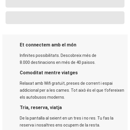
Et connectem amb el món
Infinites possibilitats. Descobreix més de
8.000 destinacions en més de 40 països.
Comoditat mentre viatges
Relaxat amb Wifi gratuït, preses de corrent i espai
addicional per a les cames. Tot això és el que t’ofereixen
els autobusos moderns.
Tria, reserva, viatja
De la pantalla al seient en un tres i no res. Tu fas la
reserva i nosaltres ens ocupem de la resta.