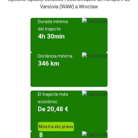
Varsòvia (WAW) a Wrocław
Durada mínima
del trajecte
4h 30min
Distància mínima
346 km
El trajecte més
econòmic
De 20,48 €
Mostra els preus
8