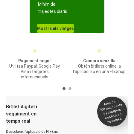
Mínim de
trajectes diaris
Mostra els viatges
Pagament segur
Compra senzilla
Utilitza Paypal, Google Pay,
Obtén bitllets online, a
Visa i targetes
l'aplicació o en una FlixShop
internacionals
Més de
500
milions de
Bitllet digital i
passatgers
seguiment en
confien en
nosaltres
temps real
Descobreix l’aplicació de FlixBus